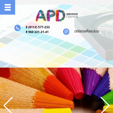
l
8 (8112) 577-233
reklama@ap-d.ru
8 960 221-31-41